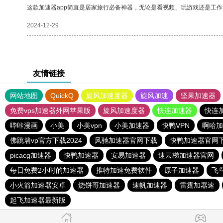
这款加速器app简直是居家旅行必备神器，无论是看视频、玩游戏还是工
2024-12-29
友情链接
网站地图
QuickQ
旋风加速度器
旋风加速
坚果加速器
免费vps加速器外网苹果版
旋风加速度器
快连加速器
快连
哔咔漫画
小美
小美vpn
小美加速器
快鸭VPN
啊哈加
佛跳墙vp官方下载2024
风驰加速器官网下载
快鸭加速器官网
picacg加速器
快鸭加速器
安易加速器
速云梯加速器官网
每日免费2小时的加速器
推特加速免费软件
原子加速器
飞
小火箭加速器安卓
烧饼哥加速器
速帆加速器
雷霆加器速
起飞加速器最新版