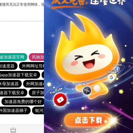
速慢而无法正常使用网络，现在有了这个app，我再也不用担心了。
支持
[0]
反对
[0]
途加速器官网
风驰加速器
旋风加速器
加速度器
外网网址导航
软件中心
雷霆加速
狂飙加速器
app加速器下载安卓
极光加速器下载
火箭vp n加速器下载
水母加速器
外网加速npv下载
原子加速器app下载官网最新版
速器下载安卓
原子加速器
outline官网
起飞加速器
加速器免费的哪个好
一元机场
快鸭游戏加速器
外国加速器梯子
银河加速器
免费加速ins的软件