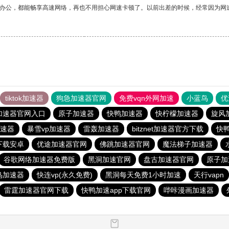
作办公，都能畅享高速网络，再也不用担心网速卡顿了。以前出差的时候，经常因为网
tiktok加速器
狗急加速器官网
免费vqn外网加速
小蓝鸟
优
加速器官网入口
原子加速器
快鸭加速器
快柠檬加速器
旋风
速器
暴雪vp加速器
雷轰加速器
bitznet加速器官方下载
快鸭
下载安卓
优途加速器官网
佛跳加速器官网
魔法梯子加速器
谷歌网络加速器免费版
黑洞加速官网
盘古加速器官网
原子加
鸟加速器
快连vp(永久免费)
黑洞每天免费1小时加速
天行vapn
雷霆加速器官网下载
快鸭加速app下载官网
哔咔漫画加速器