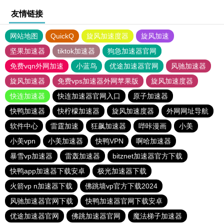
友情链接
网站地图
QuickQ
旋风加速度器
旋风加速
坚果加速器
tiktok加速器
狗急加速器官网
免费vqn外网加速
小蓝鸟
优途加速器官网
风驰加速器
旋风加速器
免费vps加速器外网苹果版
旋风加速度器
快连加速器
快连加速器官网入口
原子加速器
快鸭加速器
快柠檬加速器
旋风加速度器
外网网址导航
软件中心
雷霆加速
狂飙加速器
哔咔漫画
小美
小美vpn
小美加速器
快鸭VPN
啊哈加速器
暴雪vp加速器
雷轰加速器
bitznet加速器官方下载
快鸭app加速器下载安卓
极光加速器下载
火箭vp n加速器下载
佛跳墙vp官方下载2024
风驰加速器官网下载
快鸭加速器官网下载安卓
优途加速器官网
佛跳加速器官网
魔法梯子加速器